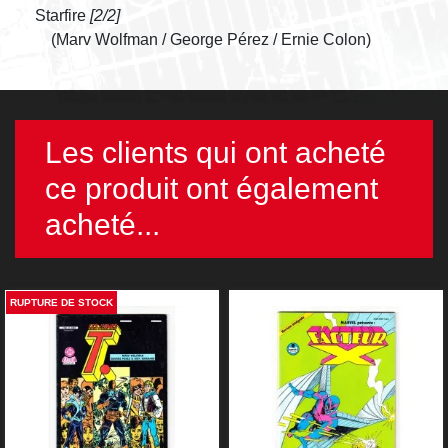
Starfire
[2/2]
(Marv Wolfman / George Pérez / Ernie Colon)
Les clients qui ont acheté
ce produit ont également
acheté...
RUPTURE DE STOCK