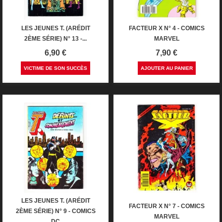
LES JEUNES T. (ARÉDIT
FACTEUR X N° 4 - COMICS
2ÈME SÉRIE) N° 13 -...
MARVEL
Prix
Prix
6,90 €
7,90 €
VICTIME DE SON SUCCÈS
AJOUTER AU PANIER
LES JEUNES T. (ARÉDIT
FACTEUR X N° 7 - COMICS
2ÈME SÉRIE) N° 9 - COMICS
MARVEL
DC