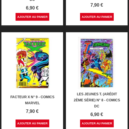
Prix
7,90 €
Prix
6,90 €
AJOUTER AU PANIER
AJOUTER AU PANIER
LES JEUNES T. (ARÉDIT
FACTEUR X N° 9 - COMICS
2ÈME SÉRIE) N° 8 - COMICS
MARVEL
DC
Prix
7,90 €
Prix
6,90 €
AJOUTER AU PANIER
AJOUTER AU PANIER