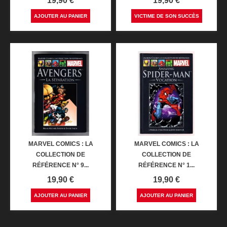
19,90 €
19,90 €
AJOUTER AU PANIER
VICTIME DE SON SUCCÈS
MARVEL COMICS : LA
MARVEL COMICS : LA
COLLECTION DE
COLLECTION DE
RÉFÉRENCE N° 9...
RÉFÉRENCE N° 1...
Prix
Prix
19,90 €
19,90 €
AJOUTER AU PANIER
AJOUTER AU PANIER