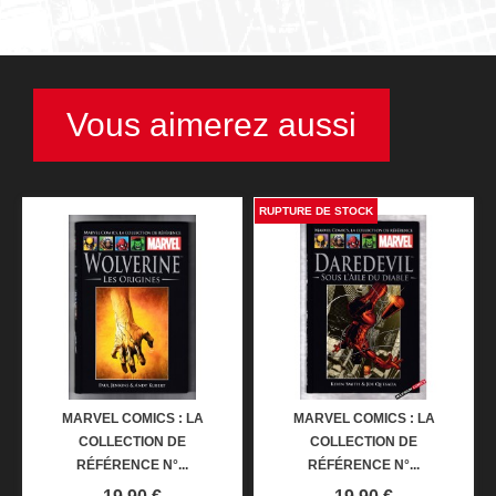
Vous aimerez aussi
RUPTURE DE STOCK
MARVEL COMICS : LA
MARVEL COMICS : LA
COLLECTION DE
COLLECTION DE
RÉFÉRENCE N°...
RÉFÉRENCE N°...
Prix
Prix