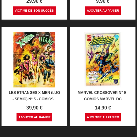
Prix
Prix
29,90 €
9,90 €
VICTIME DE SON SUCCÈS
AJOUTER AU PANIER
LES ETRANGES X-MEN (LUG
MARVEL CROSSOVER N° 9 -
- SEMIC) N° 5 - COMICS...
COMICS MARVEL DC
Prix
Prix
39,90 €
14,90 €
AJOUTER AU PANIER
AJOUTER AU PANIER