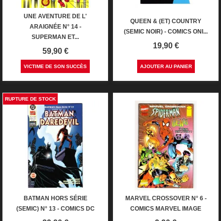
UNE AVENTURE DE L'
QUEEN & (ET) COUNTRY
ARAIGNÉE N° 14 -
(SEMIC NOIR) - COMICS ONI...
SUPERMAN ET...
Prix
19,90 €
Prix
59,90 €
VICTIME DE SON SUCCÈS
AJOUTER AU PANIER
RUPTURE DE STOCK
BATMAN HORS SÉRIE
MARVEL CROSSOVER N° 6 -
(SEMIC) N° 13 - COMICS DC
COMICS MARVEL IMAGE