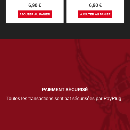
Prix
Prix
6,90 €
6,90 €
AJOUTER AU PANIER
AJOUTER AU PANIER
PAIEMENT SÉCURISÉ
Toutes les transactions sont bat-sécurisées par PayPlug !