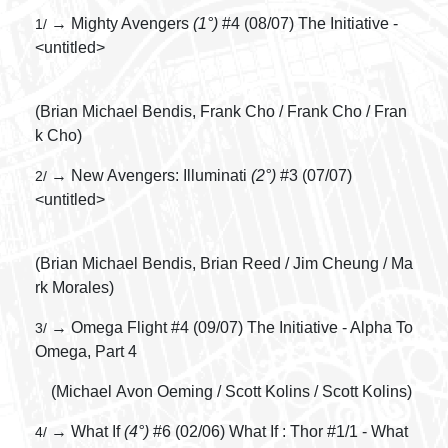
→ Mighty Avengers
(1°)
#4 (08/07) The Initiative -
1/
<untitled>
(Brian Michael Bendis, Frank Cho / Frank Cho / Fran
k Cho)
→ New Avengers: Illuminati
(2°)
#3 (07/07)
2/
<untitled>
(Brian Michael Bendis, Brian Reed / Jim Cheung / Ma
rk Morales)
→ Omega Flight #4 (09/07) The Initiative - Alpha To
3/
Omega, Part 4
(Michael Avon Oeming / Scott Kolins / Scott Kolins)
→ What If
(4°)
#6 (02/06) What If : Thor #1/1 - What
4/