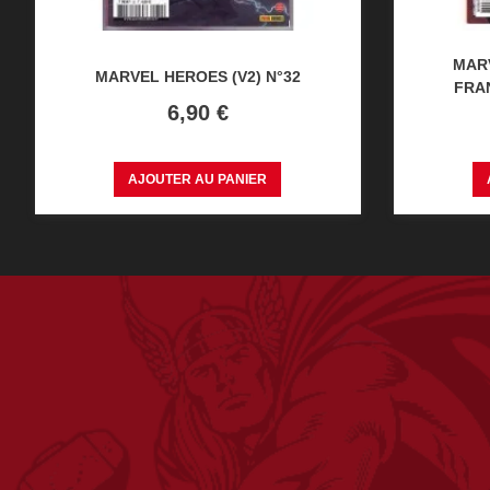
MAR
MARVEL HEROES (V2) N°32
FRAN
Prix
6,90 €
AJOUTER AU PANIER