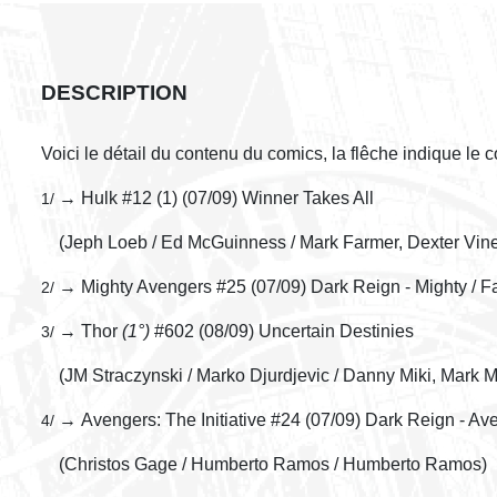
DESCRIPTION
Voici le détail du contenu du comics, la flêche indique le
→ Hulk #12 (1) (07/09) Winner Takes All
1/
(Jeph Loeb / Ed McGuinness / Mark Farmer, Dexter Vin
→ Mighty Avengers #25 (07/09) Dark Reign - Mighty / Fa
2/
→ Thor
(1°)
#602 (08/09) Uncertain Destinies
3/
(JM Straczynski / Marko Djurdjevic / Danny Miki, Mark M
→ Avengers: The Initiative #24 (07/09) Dark Reign - Ave
4/
(Christos Gage / Humberto Ramos / Humberto Ramos)