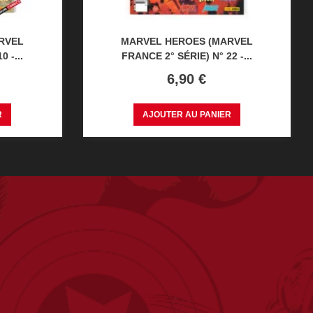
RVEL
MARVEL HEROES (MARVEL
 -...
FRANCE 2° SÉRIE) N° 22 -...
Prix
6,90 €
R
AJOUTER AU PANIER