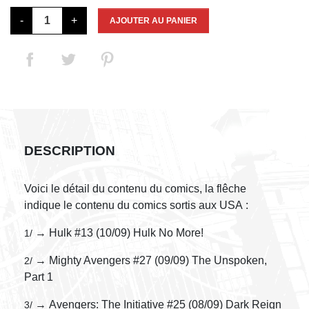
-
+
AJOUTER AU PANIER
DESCRIPTION
Voici le détail du contenu du comics, la flêche
indique le contenu du comics sortis aux USA :
→ Hulk #13 (10/09) Hulk No More!
1/
→ Mighty Avengers #27 (09/09) The Unspoken,
2/
Part 1
→ Avengers: The Initiative #25 (08/09) Dark Reign
3/