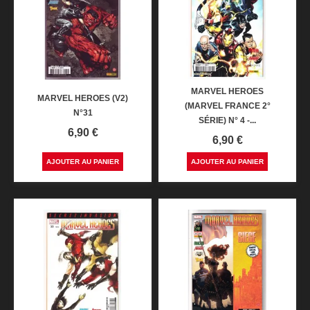
MARVEL HEROES
MARVEL HEROES (V2)
(MARVEL FRANCE 2°
N°31
SÉRIE) N° 4 -...
Prix
6,90 €
Prix
6,90 €
AJOUTER AU PANIER
AJOUTER AU PANIER