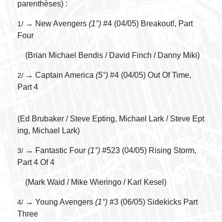
parenthèses) :
→ New Avengers
(1°)
#4 (04/05) Breakout!, Part
1/
Four
(Brian Michael Bendis / David Finch / Danny Miki)
→ Captain America
(5°)
#4 (04/05) Out Of Time,
2/
Part 4
(Ed Brubaker / Steve Epting, Michael Lark / Steve Ept
ing, Michael Lark)
→ Fantastic Four
(1°)
#523 (04/05) Rising Storm,
3/
Part 4 Of 4
(Mark Waid / Mike Wieringo / Karl Kesel)
→ Young Avengers
(1°)
#3 (06/05) Sidekicks Part
4/
Three