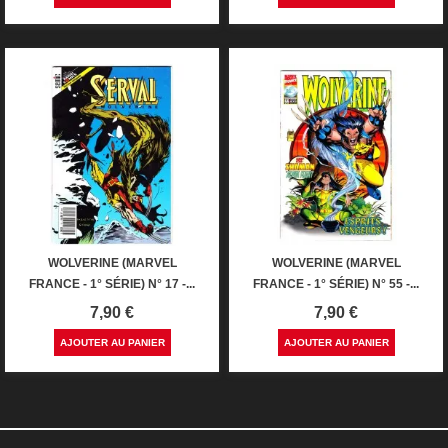
WOLVERINE (MARVEL
WOLVERINE (MARVEL
FRANCE - 1° SÉRIE) N° 17 -...
FRANCE - 1° SÉRIE) N° 55 -...
Prix
Prix
7,90 €
7,90 €
AJOUTER AU PANIER
AJOUTER AU PANIER