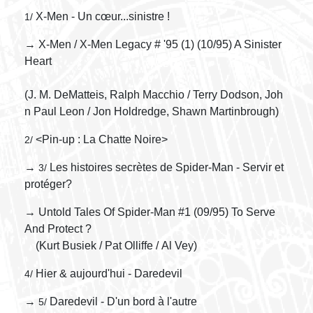
X-Men - Un cœur...sinistre !
1/
→ X-Men / X-Men Legacy # '95 (1) (10/95) A Sinister
Heart
(J. M. DeMatteis, Ralph Macchio / Terry Dodson, Joh
n Paul Leon / Jon Holdredge, Shawn Martinbrough)
<Pin-up : La Chatte Noire>
2/
→
Les histoires secrètes de Spider-Man - Servir et
3/
protéger?
→ Untold Tales Of Spider-Man #1 (09/95) To Serve
And Protect ?
(Kurt Busiek / Pat Olliffe / Al Vey)
Hier & aujourd'hui - Daredevil
4/
→
Daredevil - D'un bord à l'autre
5/