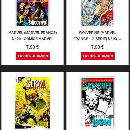
MARVEL (MARVEL FRANCE)
WOLVERINE (MARVEL
N° 29 - COMICS MARVEL
FRANCE - 1° SÉRIE) N° 93 -...
Prix
Prix
7,90 €
7,90 €
AJOUTER AU PANIER
AJOUTER AU PANIER