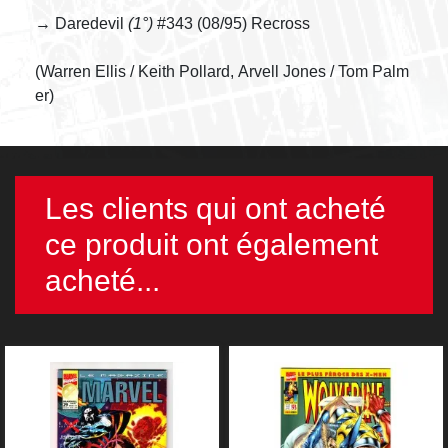
→ Daredevil
(1°)
#343 (08/95) Recross
(Warren Ellis / Keith Pollard, Arvell Jones / Tom Palm
er)
Les clients qui ont acheté
ce produit ont également
acheté...