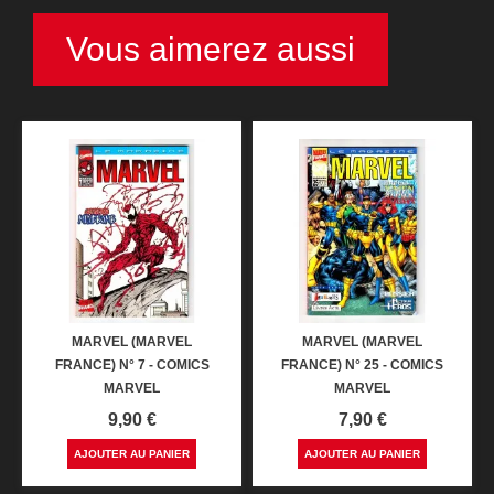
Vous aimerez aussi
MARVEL (MARVEL
MARVEL (MARVEL
FRANCE) N° 7 - COMICS
FRANCE) N° 25 - COMICS
MARVEL
MARVEL
Prix
Prix
9,90 €
7,90 €
AJOUTER AU PANIER
AJOUTER AU PANIER