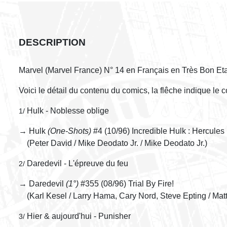
DESCRIPTION
Marvel (Marvel France) N° 14 en Français en Très Bon Et
Voici le détail du contenu du comics, la flêche indique le 
Hulk - Noblesse oblige
1/
→ Hulk
(One-Shots)
#4 (10/96) Incredible Hulk : Hercule
(Peter David / Mike Deodato Jr. / Mike Deodato Jr.)
Daredevil - L'épreuve du feu
2/
→ Daredevil
(1°)
#355 (08/96) Trial By Fire!
(Karl Kesel / Larry Hama, Cary Nord, Steve Epting / Mat
Hier & aujourd'hui - Punisher
3/