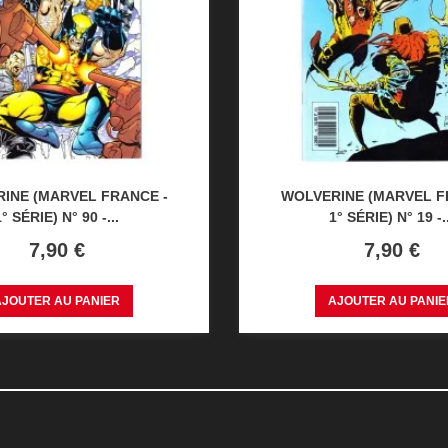
INE (MARVEL FRANCE -
WOLVERINE (MARVEL F
1° SÉRIE) N° 90 -...
1° SÉRIE) N° 19 -..
Prix
Prix
7,90 €
7,90 €
AJOUTER AU PANIER
AJOUTER AU PANIE