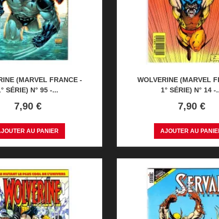
INE (MARVEL FRANCE -
WOLVERINE (MARVEL F
1° SÉRIE) N° 95 -...
1° SÉRIE) N° 14 -..
Prix
Prix
7,90 €
7,90 €
AJOUTER AU PANIER
AJOUTER AU PANIE