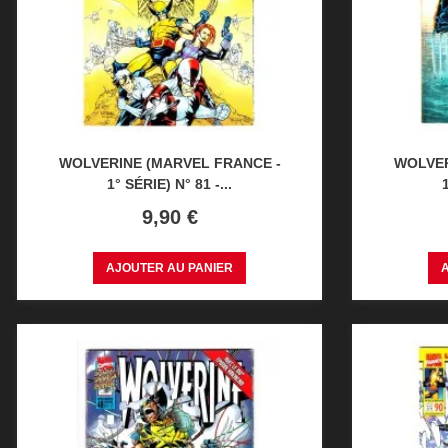
WOLVERINE (MARVEL FRANCE -
WOLVER
1° SÉRIE) N° 81 -...
Prix
9,90 €
AJOUTER AU PANIER