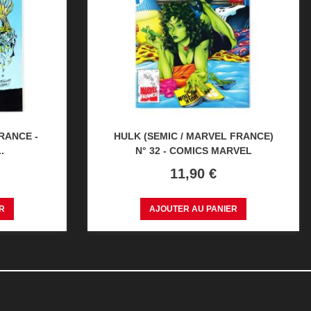
RANCE -
HULK (SEMIC / MARVEL FRANCE)
.
N° 32 - COMICS MARVEL
Prix
11,90 €
R
AJOUTER AU PANIER