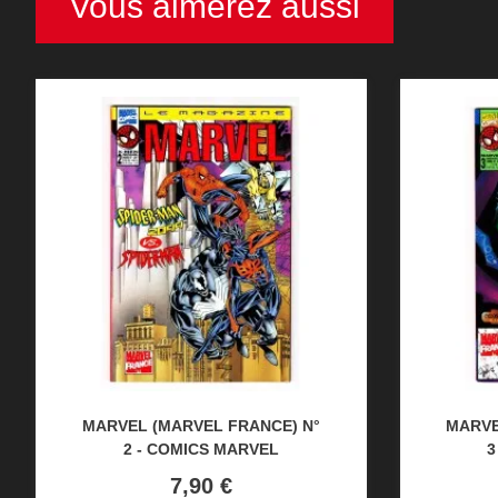
Vous aimerez aussi
MARVEL (MARVEL FRANCE) N°
MARVE
2 - COMICS MARVEL
3
Prix
7,90 €