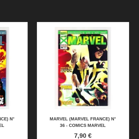
CE) N°
MARVEL (MARVEL FRANCE) N°
EL
36 - COMICS MARVEL
Prix
7,90 €