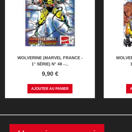
WOLVERINE (MARVEL FRANCE -
WOLVER
1° SÉRIE) N° 48 -...
Prix
9,90 €
AJOUTER AU PANIER