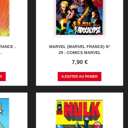
RANCE -
MARVEL (MARVEL FRANCE) N°
.
29 - COMICS MARVEL
Prix
7,90 €
R
AJOUTER AU PANIER