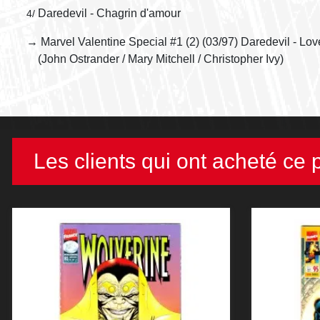
Daredevil - Chagrin d'amour
4/
→ Marvel Valentine Special #1 (2) (03/97) Daredevil - Lov
(John Ostrander / Mary Mitchell / Christopher Ivy)
Les clients qui ont acheté ce 