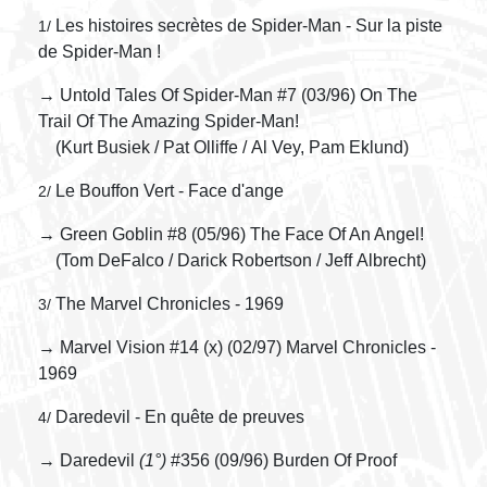
Les histoires secrètes de Spider-Man - Sur la piste
1/
de Spider-Man !
→ Untold Tales Of Spider-Man #7 (03/96) On The
Trail Of The Amazing Spider-Man!
(Kurt Busiek / Pat Olliffe / Al Vey, Pam Eklund)
Le Bouffon Vert - Face d'ange
2/
→ Green Goblin #8 (05/96) The Face Of An Angel!
(Tom DeFalco / Darick Robertson / Jeff Albrecht)
The Marvel Chronicles - 1969
3/
→ Marvel Vision #14 (x) (02/97) Marvel Chronicles -
1969
Daredevil - En quête de preuves
4/
→ Daredevil
(1°)
#356 (09/96) Burden Of Proof