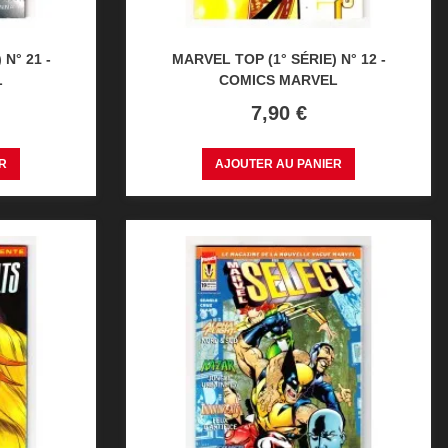
N° 21 -
MARVEL TOP (1° SÉRIE) N° 12 -
L
COMICS MARVEL
Prix
7,90 €
R
AJOUTER AU PANIER