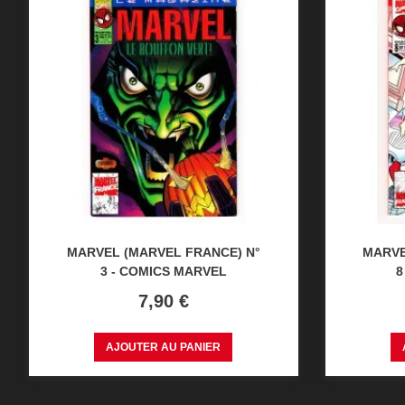
MARVEL (MARVEL FRANCE) N°
MARVE
3 - COMICS MARVEL
8
Prix
7,90 €
AJOUTER AU PANIER