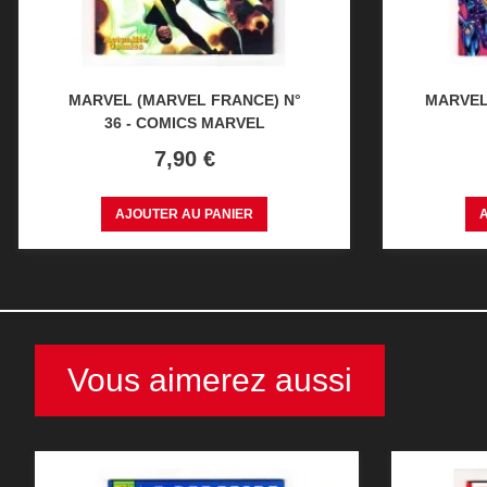
MARVEL (MARVEL FRANCE) N°
MARVEL 
36 - COMICS MARVEL
Prix
7,90 €
AJOUTER AU PANIER
Vous aimerez aussi