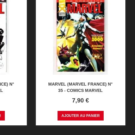
CE) N°
MARVEL (MARVEL FRANCE) N°
EL
35 - COMICS MARVEL
Prix
7,90 €
R
AJOUTER AU PANIER