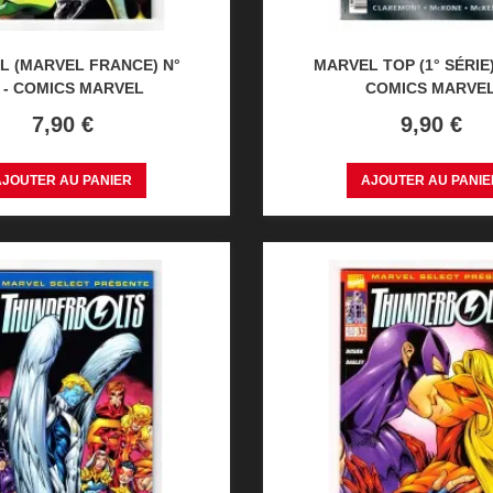
L (MARVEL FRANCE) N°
MARVEL TOP (1° SÉRIE) 
 - COMICS MARVEL
COMICS MARVE
Prix
Prix
7,90 €
9,90 €
AJOUTER AU PANIER
AJOUTER AU PANIE