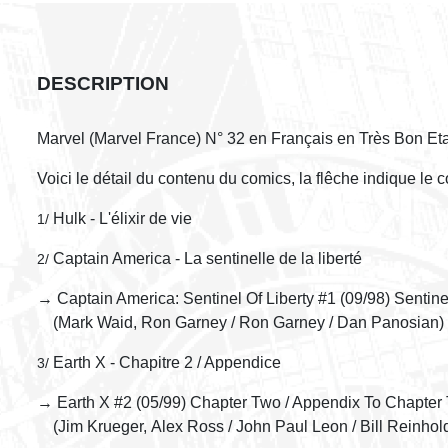
DESCRIPTION
Marvel (Marvel France) N° 32 en Français en Très Bon Et
Voici le détail du contenu du comics, la flêche indique le 
Hulk - L'élixir de vie
1/
Captain America - La sentinelle de la liberté
2/
→ Captain America: Sentinel Of Liberty #1 (09/98) Sentinel
(Mark Waid, Ron Garney / Ron Garney / Dan Panosian)
Earth X - Chapitre 2 / Appendice
3/
→ Earth X #2 (05/99) Chapter Two / Appendix To Chapter
(Jim Krueger, Alex Ross / John Paul Leon / Bill Reinhol