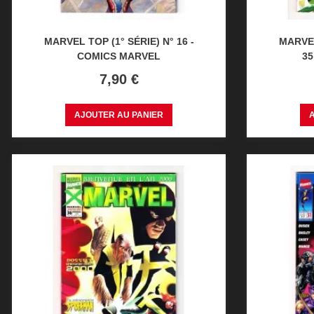
MARVEL TOP (1° SÉRIE) N° 16 -
MARVE
COMICS MARVEL
35
Prix
7,90 €
AJOUTER AU PANIER