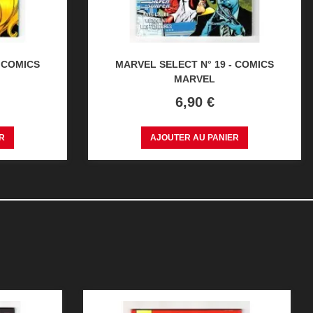
- COMICS
MARVEL SELECT N° 19 - COMICS
MARVEL
Prix
6,90 €
R
AJOUTER AU PANIER