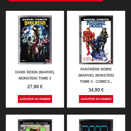
PANTHÈRE NOIRE
DARK REIGN (MARVEL
(MARVEL MONSTER)
MONSTER) TOME 3
TOME 3 - COMICS...
Prix
27,90 €
Prix
34,90 €
AJOUTER AU PANIER
AJOUTER AU PANIER