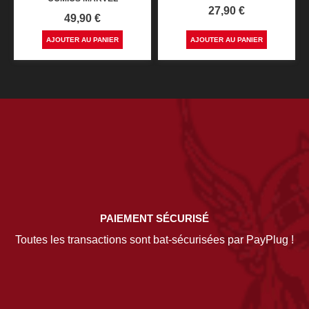
Prix
27,90 €
Prix
49,90 €
AJOUTER AU PANIER
AJOUTER AU PANIER
PAIEMENT SÉCURISÉ
Toutes les transactions sont bat-sécurisées par PayPlug !