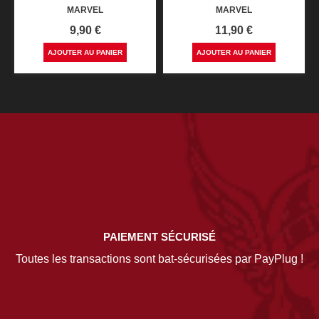
MARVEL
MARVEL
Prix
Prix
9,90 €
11,90 €
AJOUTER AU PANIER
AJOUTER AU PANIER
PAIEMENT SÉCURISÉ
Toutes les transactions sont bat-sécurisées par PayPlug !