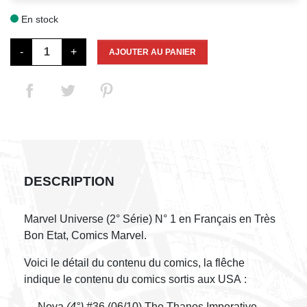
En stock

-
+
AJOUTER AU PANIER
DESCRIPTION
Marvel Universe (2° Série) N° 1 en Français en Très
Bon Etat, Comics Marvel.
Voici le détail du contenu du comics, la flêche
indique le contenu du comics sortis aux USA :
→ Nova
(4°)
#36 (06/10) The Thanos Imperative