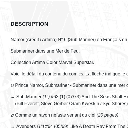
DESCRIPTION
Namor (Arédit / Artima) N° 6 (Sub-Mariner) en Français en
Submariner dans une Mer de Feu.
Collection Artima Color Marvel Superstar.
Voici le détail du contenu du comics. La flêche indique le
Prince Namor, Submariner - Submariner dans une mer 
1/
→ Sub-Mariner
(1°)
#63 (1) (07/73) And The Seas Shall E
(Bill Everett, Steve Gerber / Sam Kweskin / Syd Shores)
Comme un rayon néfaste venant du ciel
(20 pages)
2/
→ Avengers
(1°)
#64 (05/69) Like A Death Ray From The 