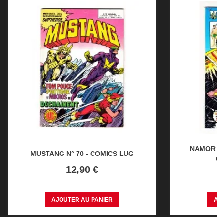
NAMOR (
MUSTANG N° 70 - COMICS LUG
Prix
12,90 €
AJOUTER AU PANIER