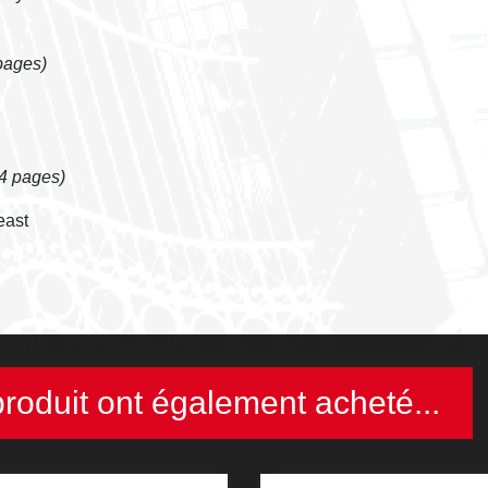
pages)
4 pages)
east
produit ont également acheté...