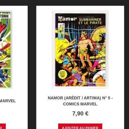
NAMOR (ARÉDIT / ARTIMA) N° 5 -
 MARVEL
COMICS MARVEL
Prix
7,90 €
R
AJOUTER AU PANIER