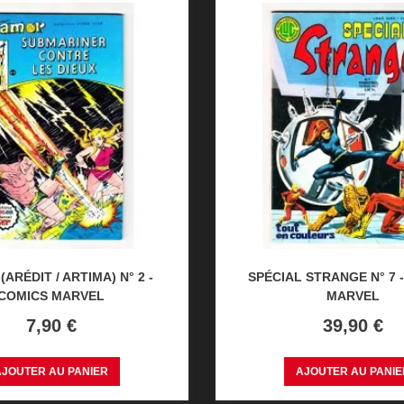
ARÉDIT / ARTIMA) N° 2 -
SPÉCIAL STRANGE N° 7 
COMICS MARVEL
MARVEL
Prix
Prix
7,90 €
39,90 €
AJOUTER AU PANIER
AJOUTER AU PANIE