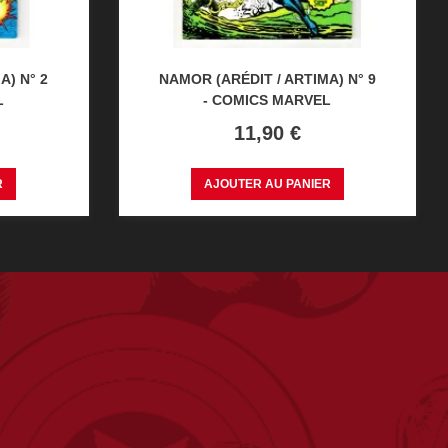
A) N° 2
NAMOR (ARÉDIT / ARTIMA) N° 9
L
- COMICS MARVEL
Prix
11,90 €
R
AJOUTER AU PANIER