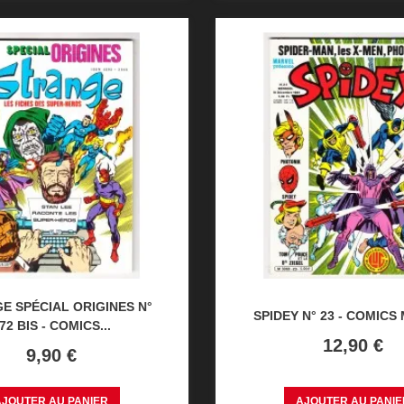
E SPÉCIAL ORIGINES N°
SPIDEY N° 23 - COMICS
72 BIS - COMICS...
Prix
12,90 €
Prix
9,90 €
AJOUTER AU PANIER
AJOUTER AU PANIE