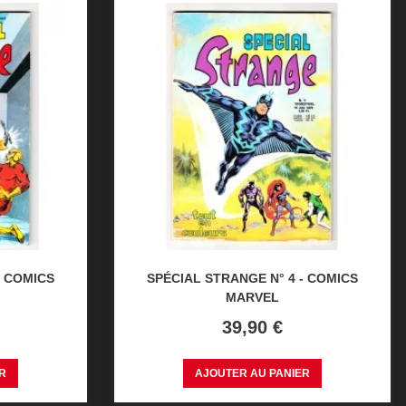
- COMICS
SPÉCIAL STRANGE N° 4 - COMICS
MARVEL
Prix
39,90 €
R
AJOUTER AU PANIER