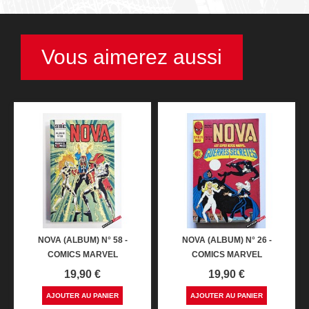
Vous aimerez aussi
NOVA (ALBUM) N° 58 -
NOVA (ALBUM) N° 26 -
COMICS MARVEL
COMICS MARVEL
Prix
Prix
19,90 €
19,90 €
AJOUTER AU PANIER
AJOUTER AU PANIER