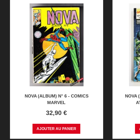
NOVA (ALBUM) N° 6 - COMICS
NOVA 
MARVEL
A
Prix
32,90 €
AJOUTER AU PANIER