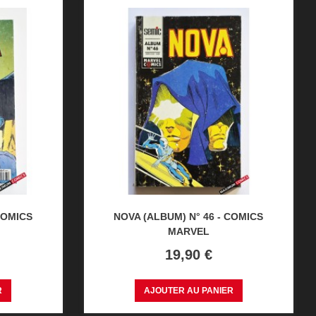
COMICS
NOVA (ALBUM) N° 46 - COMICS
MARVEL
Prix
19,90 €
R
AJOUTER AU PANIER