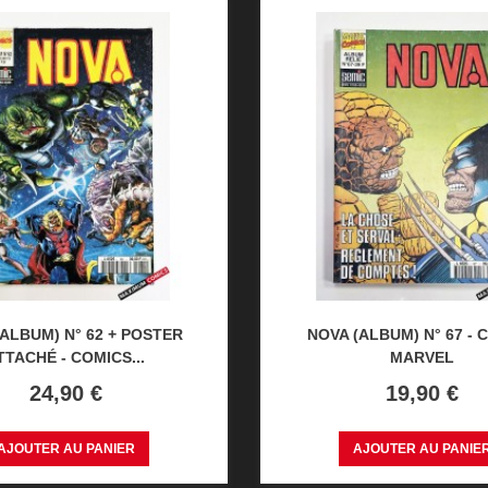
(ALBUM) N° 62 + POSTER
NOVA (ALBUM) N° 67 - 
TTACHÉ - COMICS...
MARVEL
Prix
Prix
24,90 €
19,90 €
AJOUTER AU PANIER
AJOUTER AU PANIE