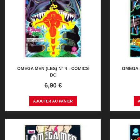
OMEGA MEN (LES) N° 4 - COMICS
OMEGA M
DC
Prix
6,90 €
AJOUTER AU PANIER