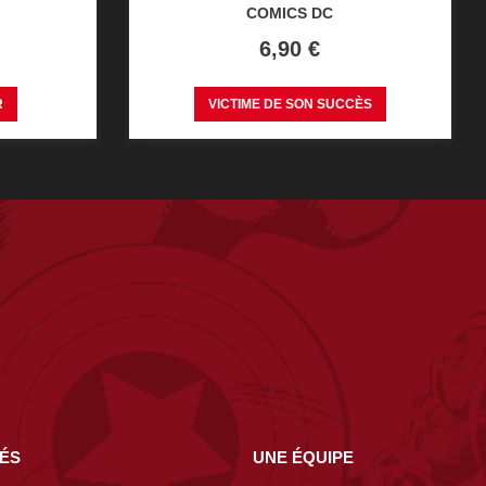
COMICS DC
Prix
6,90 €
R
VICTIME DE SON SUCCÈS
NÉS
UNE ÉQUIPE