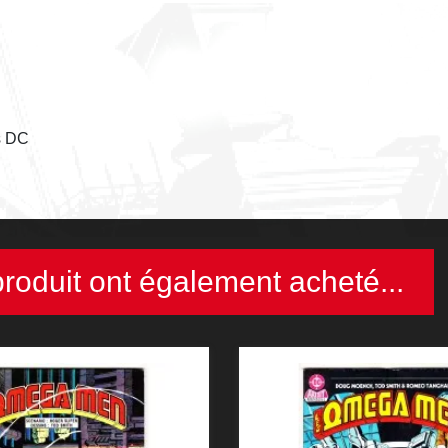
s DC
produit ont également acheté...