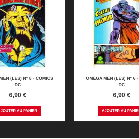
EN (LES) N° 8 - COMICS
OMEGA MEN (LES) N° 6 
DC
DC
Prix
Prix
6,90 €
6,90 €
AJOUTER AU PANIER
AJOUTER AU PANIE