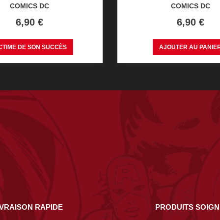
COMICS DC
COMICS DC
Prix
Prix
6,90 €
6,90 €
CTIME DE SON SUCCÈS
AJOUTER AU PANIE
IVRAISON RAPIDE
PRODUITS SOIG