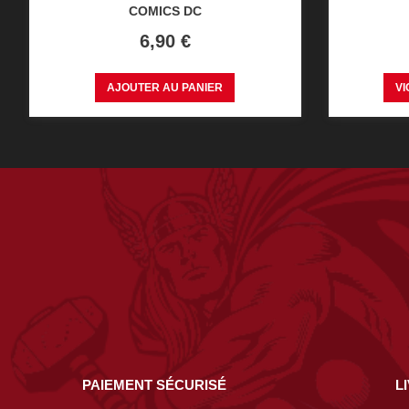
COMICS DC
Prix
6,90 €
AJOUTER AU PANIER
VI
PAIEMENT SÉCURISÉ
L