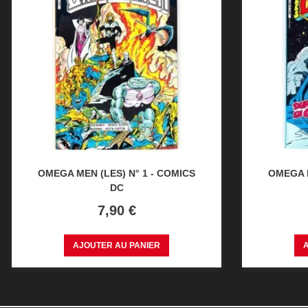
OMEGA MEN (LES) N° 1 - COMICS
OMEGA M
DC
Prix
7,90 €
AJOUTER AU PANIER