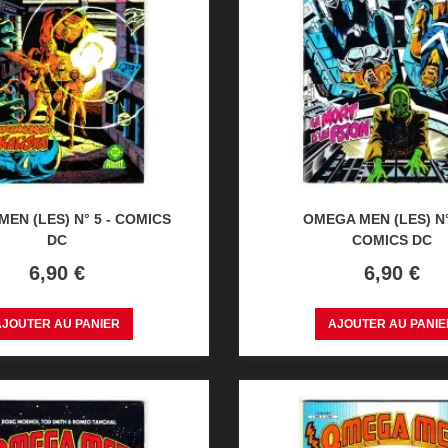
EN (LES) N° 5 - COMICS
OMEGA MEN (LES) N°
DC
COMICS DC
Prix
Prix
6,90 €
6,90 €
AJOUTER AU PANIER
AJOUTER AU PANIE