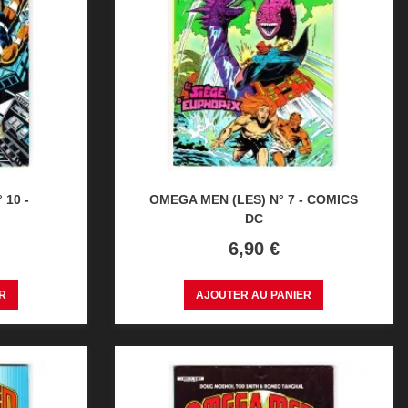
 10 -
OMEGA MEN (LES) N° 7 - COMICS
DC
Prix
6,90 €
R
AJOUTER AU PANIER