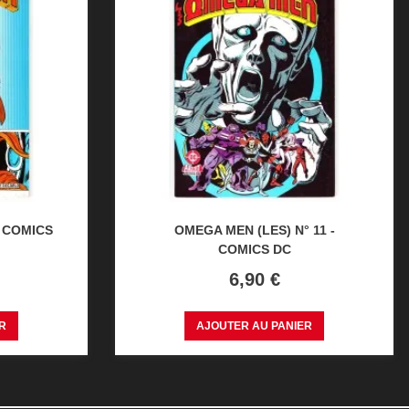
- COMICS
OMEGA MEN (LES) N° 11 -
COMICS DC
Prix
6,90 €
R
AJOUTER AU PANIER