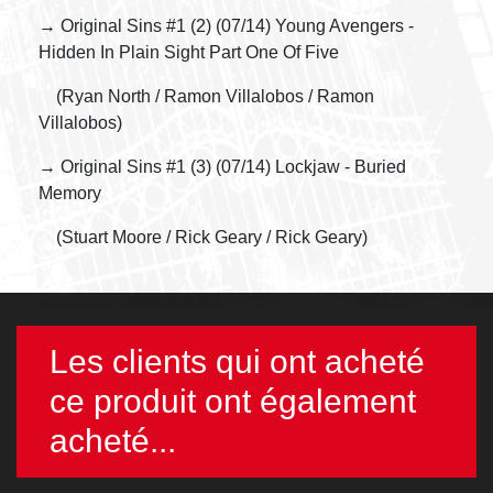
→ Original Sins #1 (2) (07/14) Young Avengers -
Hidden In Plain Sight Part One Of Five
(Ryan North / Ramon Villalobos / Ramon
Villalobos)
→ Original Sins #1 (3) (07/14) Lockjaw - Buried
Memory
(Stuart Moore / Rick Geary / Rick Geary)
Les clients qui ont acheté
ce produit ont également
acheté...