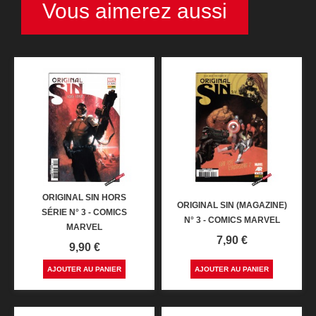
Vous aimerez aussi
ORIGINAL SIN HORS
ORIGINAL SIN (MAGAZINE)
SÉRIE N° 3 - COMICS
N° 3 - COMICS MARVEL
MARVEL
Prix
7,90 €
Prix
9,90 €
AJOUTER AU PANIER
AJOUTER AU PANIER