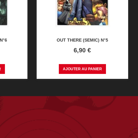
N°6
OUT THERE (SEMIC) N°5
Prix
6,90 €
R
AJOUTER AU PANIER