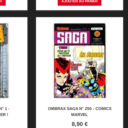
R
AJOUTER AU PANIER
° 1 -
OMBRAX SAGA N° 250 - COMICS
ER !
MARVEL
Prix
8,90 €