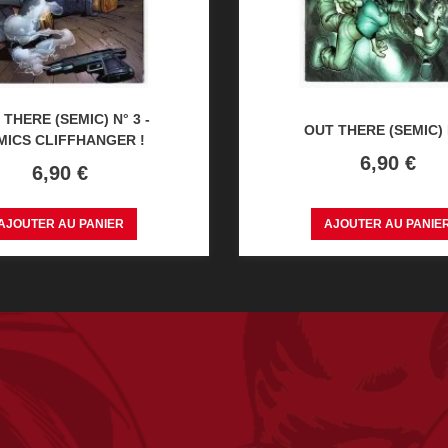
 THERE (SEMIC) N° 3 -
OUT THERE (SEMIC) 
MICS CLIFFHANGER !
Prix
6,90 €
Prix
6,90 €
AJOUTER AU PANIER
AJOUTER AU PANIE