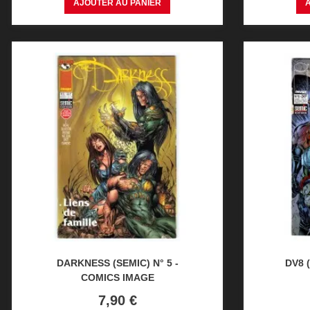
AJOUTER AU PANIER
DARKNESS (SEMIC) N° 5 -
DV8 
COMICS IMAGE
Prix
7,90 €