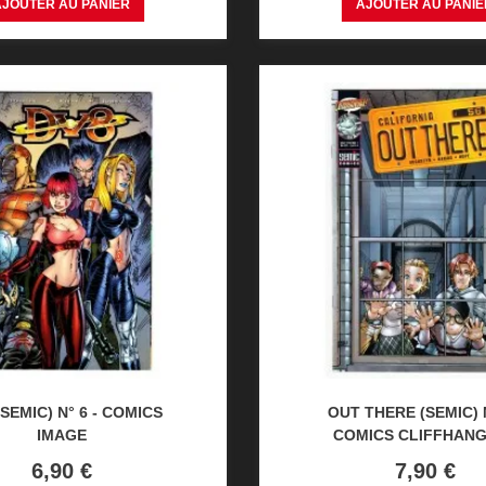
AJOUTER AU PANIER
AJOUTER AU PANIE
(SEMIC) N° 6 - COMICS
OUT THERE (SEMIC) N
IMAGE
COMICS CLIFFHANG
Prix
Prix
6,90 €
7,90 €