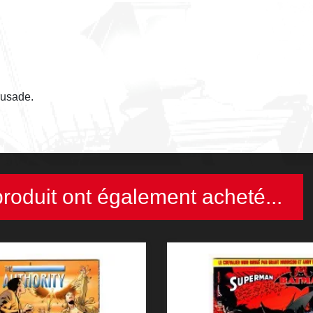
rusade.
produit ont également acheté...