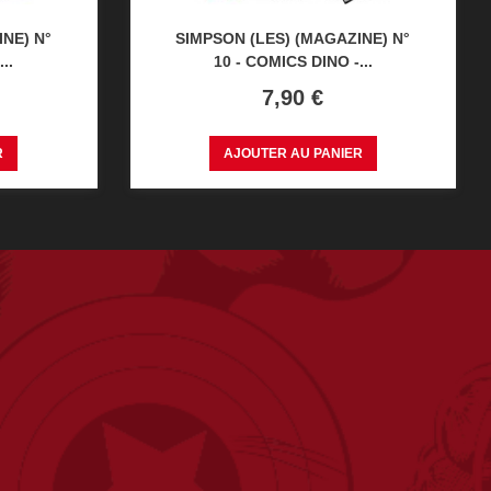
NE) N°
SIMPSON (LES) (MAGAZINE) N°
..
10 - COMICS DINO -...
Prix
7,90 €
R
AJOUTER AU PANIER