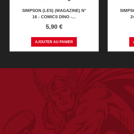
SIMPSON (LES) (MAGAZINE) N°
SIMPS
16 - COMICS DINO -...
2
Prix
5,90 €
AJOUTER AU PANIER