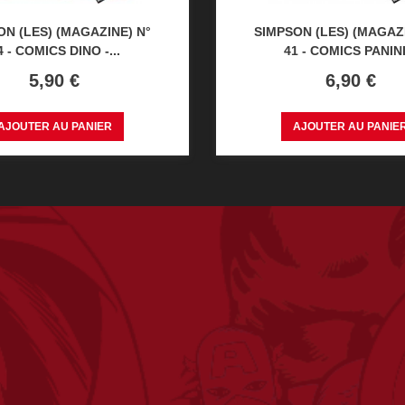
ON (LES) (MAGAZINE) N°
SIMPSON (LES) (MAGAZI
4 - COMICS DINO -...
41 - COMICS PANINI.
Prix
Prix
5,90 €
6,90 €
AJOUTER AU PANIER
AJOUTER AU PANIE