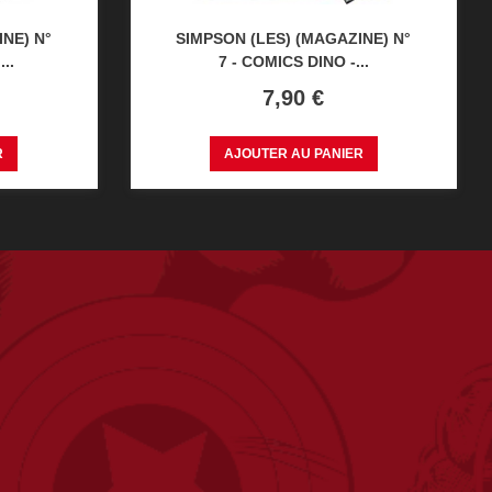
NE) N°
SIMPSON (LES) (MAGAZINE) N°
..
7 - COMICS DINO -...
Prix
7,90 €
R
AJOUTER AU PANIER