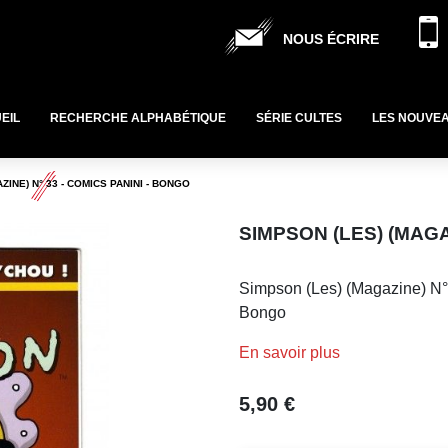
NOUS ÉCRIRE
EIL
RECHERCHE ALPHABÉTIQUE
SÉRIE CULTES
LES NOUVE
ZINE) N° 33 - COMICS PANINI - BONGO
SIMPSON (LES) (MAGA
Simpson (Les) (Magazine) N° 
Bongo
En savoir plus
5,90 €