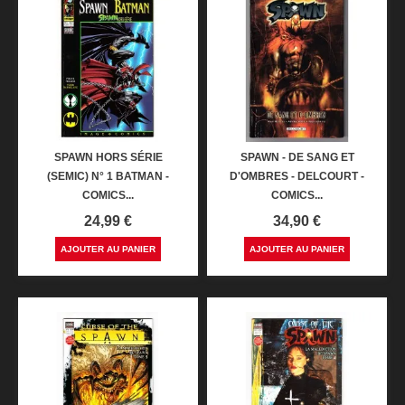
SPAWN HORS SÉRIE
SPAWN - DE SANG ET
(SEMIC) N° 1 BATMAN -
D'OMBRES - DELCOURT -
COMICS...
COMICS...
Prix
Prix
24,99 €
34,90 €
AJOUTER AU PANIER
AJOUTER AU PANIER