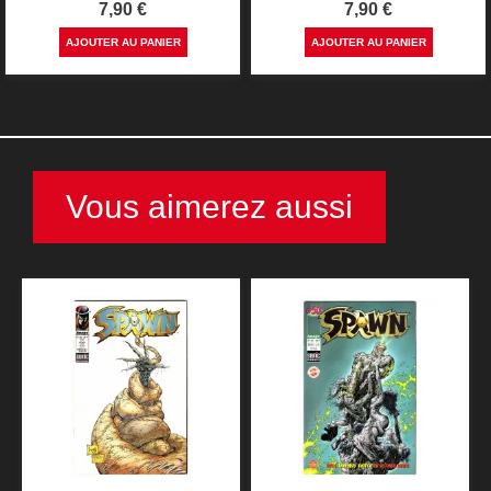
Prix
Prix
7,90 €
7,90 €
AJOUTER AU PANIER
AJOUTER AU PANIER
Vous aimerez aussi