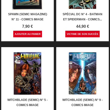
SPAWN (SEMIC MAGAZINE)
SPÉCIAL DC N° 4 - BATMAN
N° 11 - COMICS IMAGE
ET SPIDERMAN - COMICS...
Prix
Prix
7,90 €
44,90 €
AJOUTER AU PANIER
VICTIME DE SON SUCCÈS
WITCHBLADE (SEMIC) N° 5 -
WITCHBLADE (SEMIC) N° 9 -
COMICS IMAGE
COMICS IMAGE