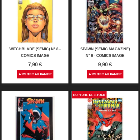
WITCHBLADE (SEMIC) N° 8 -
SPAWN (SEMIC MAGAZINE)
COMICS IMAGE
N° 6 - COMICS IMAGE
Prix
Prix
7,90 €
9,90 €
AJOUTER AU PANIER
AJOUTER AU PANIER
RUPTURE DE STOCK