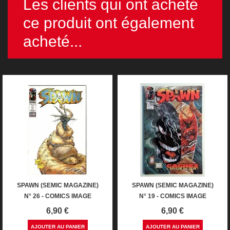
Les clients qui ont acheté
ce produit ont également
acheté...
SPAWN (SEMIC MAGAZINE)
SPAWN (SEMIC MAGAZINE)
N° 26 - COMICS IMAGE
N° 19 - COMICS IMAGE
Prix
Prix
6,90 €
6,90 €
AJOUTER AU PANIER
AJOUTER AU PANIER