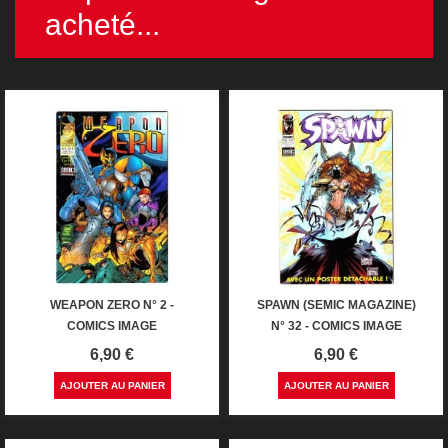
acheté...
WEAPON ZERO N° 2 -
SPAWN (SEMIC MAGAZINE)
COMICS IMAGE
N° 32 - COMICS IMAGE
Prix
Prix
6,90 €
6,90 €
AJOUTER AU PANIER
AJOUTER AU PANIER