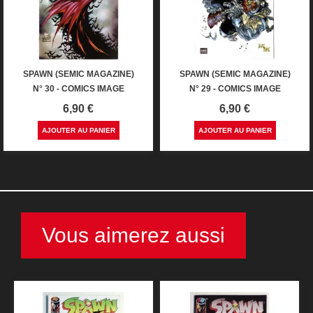
SPAWN (SEMIC MAGAZINE)
SPAWN (SEMIC MAGAZINE)
N° 30 - COMICS IMAGE
N° 29 - COMICS IMAGE
Prix
Prix
6,90 €
6,90 €
AJOUTER AU PANIER
AJOUTER AU PANIER
Vous aimerez aussi