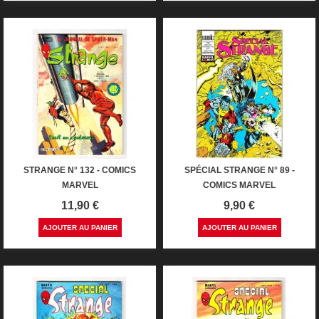
STRANGE N° 132 - COMICS
SPÉCIAL STRANGE N° 89 -
MARVEL
COMICS MARVEL
Prix
Prix
11,90 €
9,90 €
AJOUTER AU PANIER
AJOUTER AU PANIER