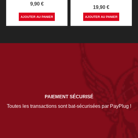
Prix
9,90 €
Prix
19,90 €
AJOUTER AU PANIER
AJOUTER AU PANIER
PAIEMENT SÉCURISÉ
Toutes les transactions sont bat-sécurisées par PayPlug !