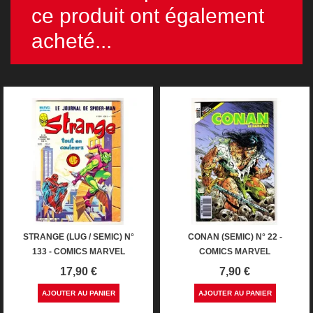
ce produit ont également
acheté...
STRANGE (LUG / SEMIC) N°
CONAN (SEMIC) N° 22 -
133 - COMICS MARVEL
COMICS MARVEL
Prix
Prix
17,90 €
7,90 €
AJOUTER AU PANIER
AJOUTER AU PANIER