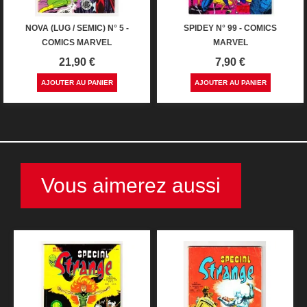
NOVA (LUG / SEMIC) N° 5 -
SPIDEY N° 99 - COMICS
COMICS MARVEL
MARVEL
Prix
Prix
21,90 €
7,90 €
AJOUTER AU PANIER
AJOUTER AU PANIER
Vous aimerez aussi