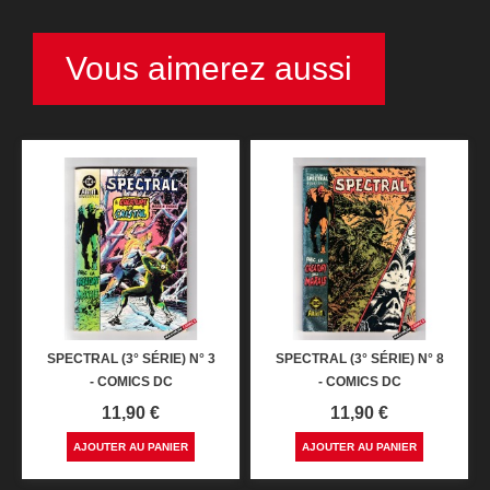
Vous aimerez aussi
SPECTRAL (3° SÉRIE) N° 3
SPECTRAL (3° SÉRIE) N° 8
- COMICS DC
- COMICS DC
Prix
Prix
11,90 €
11,90 €
AJOUTER AU PANIER
AJOUTER AU PANIER