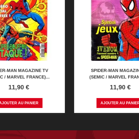
DER-MAN MAGAZINE TV
SPIDER-MAN MAGAZIN
C / MARVEL FRANCE)...
(SEMIC / MARVEL FRAN
Prix
Prix
11,90 €
11,90 €
AJOUTER AU PANIER
AJOUTER AU PANIE