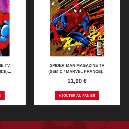
E TV
SPIDER-MAN MAGAZINE TV
CE)...
(SEMIC / MARVEL FRANCE)...
Prix
11,90 €
R
AJOUTER AU PANIER