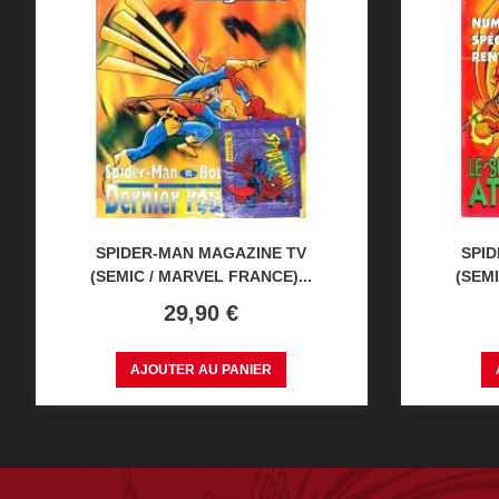
SPIDER-MAN MAGAZINE TV
SPI
(SEMIC / MARVEL FRANCE)...
(SEMI
Prix
29,90 €
AJOUTER AU PANIER