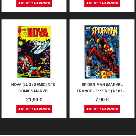
AJOUTER AU PANIER
AJOUTER AU PANIER
NOVA (LUG / SEMIC) N° 8 -
SPIDER-MAN (MARVEL
COMICS MARVEL
FRANCE - 2° SÉRIE) N° 83 -...
Prix
Prix
21,90 €
7,90 €
AJOUTER AU PANIER
AJOUTER AU PANIER