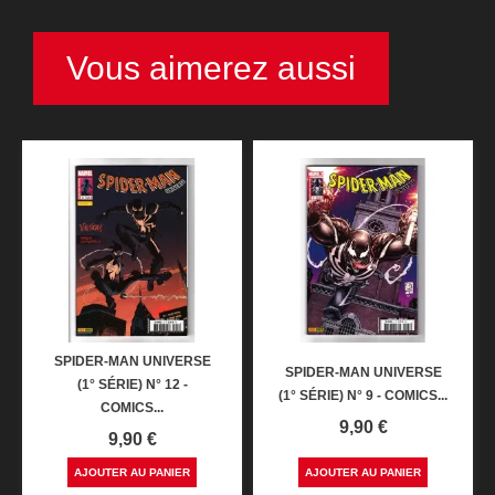
Vous aimerez aussi
SPIDER-MAN UNIVERSE
SPIDER-MAN UNIVERSE
(1° SÉRIE) N° 12 -
(1° SÉRIE) N° 9 - COMICS...
COMICS...
Prix
9,90 €
Prix
9,90 €
AJOUTER AU PANIER
AJOUTER AU PANIER