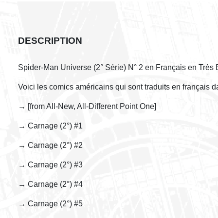
DESCRIPTION
Spider-Man Universe (2° Série) N° 2 en Français en Très 
Voici les comics américains qui sont traduits en français 
→ [from All-New, All-Different Point One]
→ Carnage (2°) #1
→ Carnage (2°) #2
→ Carnage (2°) #3
→ Carnage (2°) #4
→ Carnage (2°) #5