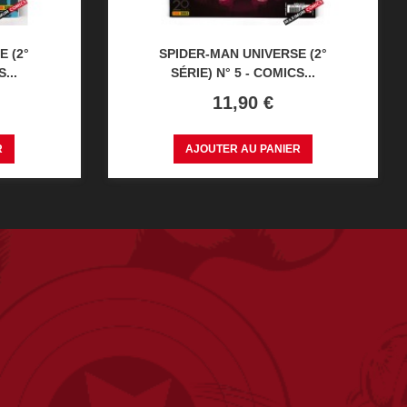
E (2°
SPIDER-MAN UNIVERSE (2°
...
SÉRIE) N° 5 - COMICS...
Prix
11,90 €
R
AJOUTER AU PANIER