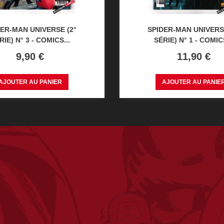
ER-MAN UNIVERSE (2°
SPIDER-MAN UNIVERS
RIE) N° 3 - COMICS...
SÉRIE) N° 1 - COMICS
Prix
Prix
9,90 €
11,90 €
AJOUTER AU PANIER
AJOUTER AU PANIE