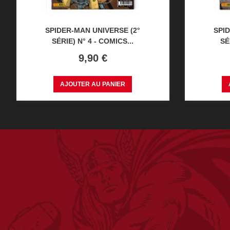
SPIDER-MAN UNIVERSE (2°
SPID
SÉRIE) N° 4 - COMICS...
SÉ
Prix
9,90 €
AJOUTER AU PANIER