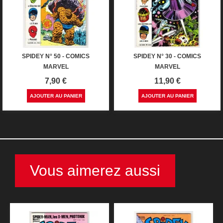
SPIDEY N° 50 - COMICS
SPIDEY N° 30 - COMICS
MARVEL
MARVEL
Prix
Prix
7,90 €
11,90 €
AJOUTER AU PANIER
AJOUTER AU PANIER
Vous aimerez aussi