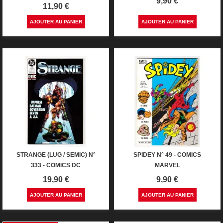
Prix
9,90 €
Prix
11,90 €
AJOUTER AU PANIER
AJOUTER AU PANIER
STRANGE (LUG / SEMIC) N°
SPIDEY N° 49 - COMICS
333 - COMICS DC
MARVEL
Prix
Prix
19,90 €
9,90 €
AJOUTER AU PANIER
AJOUTER AU PANIER