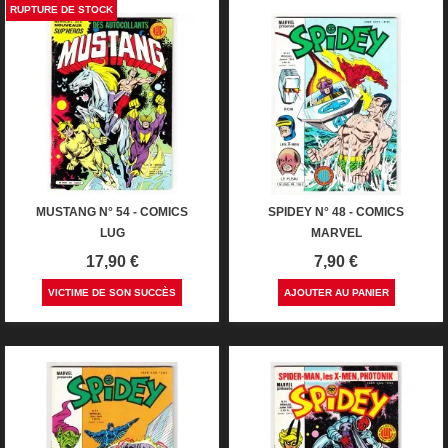
RUPTURE DE STOCK
MUSTANG N° 54 - COMICS
SPIDEY N° 48 - COMICS
LUG
MARVEL
Prix
Prix
17,90 €
7,90 €
VICTIME DE SON SUCCÈS
AJOUTER AU PANIER