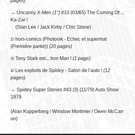
pages)
→ Uncanny X-Men
(1°)
#10 (03/65) The Coming Of ...
Ka-Zar !
(Stan Lee / Jack Kirby / Chic Stone)
hors-comics (Photonik - Echec et supermat
2/
(Première partie))
(20 pages)
Tony Stark est... Iron Man !
(1 page)
3/
Les exploits de Spidey - Salon de l'auto !
(12
4/
pages)
→ Spidey Super Stories #43 (3) (11/79) Auto Show
1979
(Alan Kupperberg / Winslow Mortimer / Owen McCarr
on)