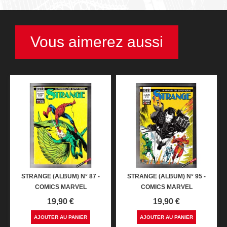
Vous aimerez aussi
STRANGE (ALBUM) N° 87 -
STRANGE (ALBUM) N° 95 -
COMICS MARVEL
COMICS MARVEL
Prix
Prix
19,90 €
19,90 €
AJOUTER AU PANIER
AJOUTER AU PANIER