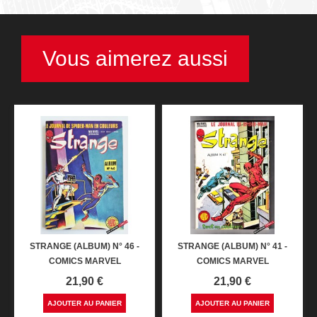
Vous aimerez aussi
STRANGE (ALBUM) N° 46 -
STRANGE (ALBUM) N° 41 -
COMICS MARVEL
COMICS MARVEL
Prix
Prix
21,90 €
21,90 €
AJOUTER AU PANIER
AJOUTER AU PANIER