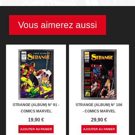
Vous aimerez aussi
STRANGE (ALBUM) N° 91 -
STRANGE (ALBUM) N° 106
COMICS MARVEL
- COMICS MARVEL
Prix
Prix
19,90 €
29,90 €
AJOUTER AU PANIER
AJOUTER AU PANIER