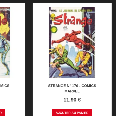
OMICS
STRANGE N° 176 - COMICS
MARVEL
Prix
11,90 €
R
AJOUTER AU PANIER