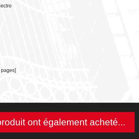
ectro
 pages]
produit ont également acheté...