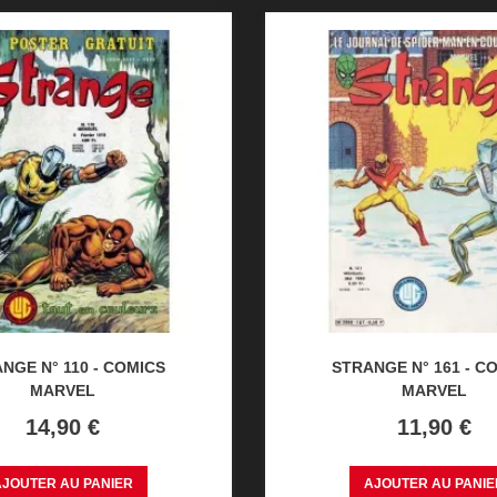
NGE N° 110 - COMICS
STRANGE N° 161 - C
MARVEL
MARVEL
Prix
Prix
14,90 €
11,90 €
AJOUTER AU PANIER
AJOUTER AU PANIE