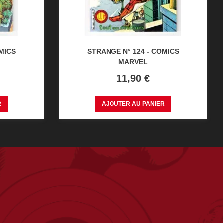
OMICS
STRANGE N° 124 - COMICS
MARVEL
Prix
11,90 €
R
AJOUTER AU PANIER