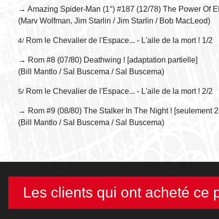
→ Amazing Spider-Man (1°) #187 (12/78) The Power Of El
(Marv Wolfman, Jim Starlin / Jim Starlin / Bob MacLeod)
Rom le Chevalier de l'Espace... - L'aile de la mort ! 1/2
4/
→ Rom #8 (07/80) Deathwing ! [adaptation partielle]
(Bill Mantlo / Sal Buscema / Sal Buscema)
Rom le Chevalier de l'Espace... - L'aile de la mort ! 2/2
5/
→ Rom #9 (08/80) The Stalker In The Night ! [seulement 2
(Bill Mantlo / Sal Buscema / Sal Buscema)
Les clients qui ont acheté ce 