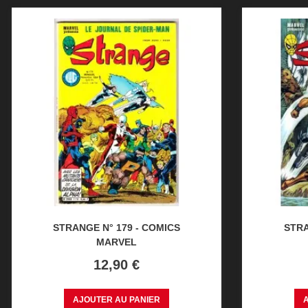
STRANGE N° 179 - COMICS
STRA
MARVEL
Prix
12,90 €
AJOUTER AU PANIER