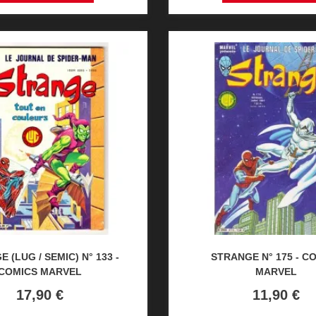
 (LUG / SEMIC) N° 133 -
STRANGE N° 175 - C
COMICS MARVEL
MARVEL
Prix
Prix
17,90 €
11,90 €