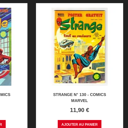
OMICS
STRANGE N° 130 - COMICS
MARVEL
Prix
11,90 €
R
AJOUTER AU PANIER