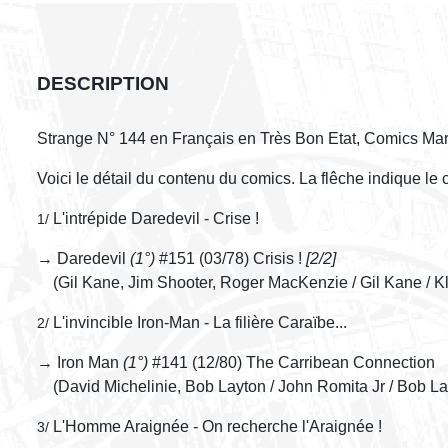
DESCRIPTION
Strange N° 144 en Français en Très Bon Etat, Comics Mar
Voici le détail du contenu du comics. La flêche indique le
L'intrépide Daredevil - Crise !
1/
→ Daredevil
(1°)
#151 (03/78) Crisis !
[2/2]
(Gil Kane, Jim Shooter, Roger MacKenzie / Gil Kane / K
L'invincible Iron-Man - La filière Caraïbe...
2/
→ Iron Man
(1°)
#141 (12/80) The Carribean Connection
(David Michelinie, Bob Layton / John Romita Jr / Bob La
L'Homme Araignée - On recherche l'Araignée !
3/