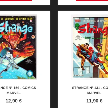
NGE N° 156 - COMICS
STRANGE N° 131 - C
MARVEL
MARVEL
Prix
Prix
12,90 €
11,90 €