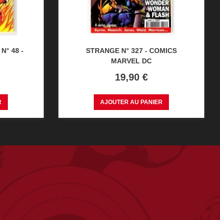
N° 48 -
STRANGE N° 327 - COMICS
MARVEL DC
Prix
19,90 €
R
AJOUTER AU PANIER