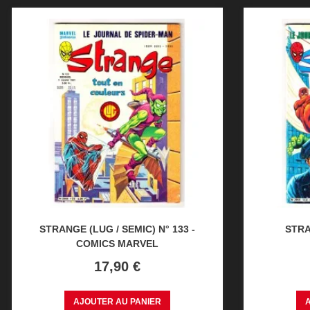
STRANGE (LUG / SEMIC) N° 133 -
STRA
COMICS MARVEL
Prix
17,90 €
AJOUTER AU PANIER