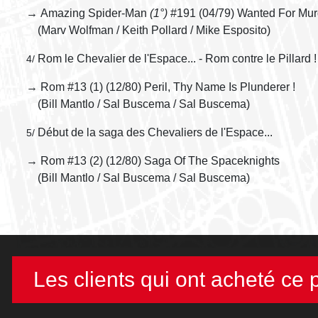
→ Amazing Spider-Man
(1°)
#191 (04/79) Wanted For Mur
(Marv Wolfman / Keith Pollard / Mike Esposito)
Rom le Chevalier de l'Espace... - Rom contre le Pillard !
4/
→ Rom #13 (1) (12/80) Peril, Thy Name Is Plunderer !
(Bill Mantlo / Sal Buscema / Sal Buscema)
Début de la saga des Chevaliers de l'Espace...
5/
→ Rom #13 (2) (12/80) Saga Of The Spaceknights
(Bill Mantlo / Sal Buscema / Sal Buscema)
Les clients qui ont acheté ce 