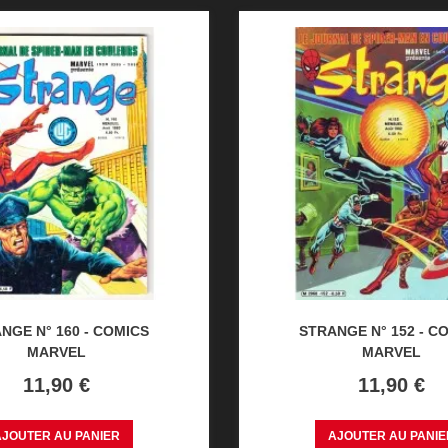
NGE N° 160 - COMICS
STRANGE N° 152 - C
MARVEL
MARVEL
Prix
Prix
11,90 €
11,90 €
AJOUTER AU PANIER
AJOUTER AU PANIE