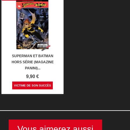
SUPERMAN ET BATMAN
HORS SÉRIE (MAGAZINE
PANINI)...
Prix
9,90 €
VICTIME DE SON SUCCÈS
Vous aimerez aussi