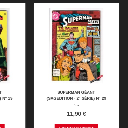
T
SUPERMAN GÉANT
) N° 19
(SAGEDITION - 2° SÉRIE) N° 29
-...
Prix
11,90 €