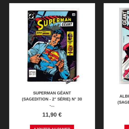
SUPERMAN GÉANT
ALB
(SAGEDITION - 2° SÉRIE) N° 30
(SAGE
-...
Prix
11,90 €