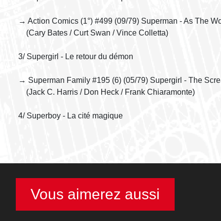
→ Action Comics (1°) #499 (09/79) Superman - As The Wor
(Cary Bates / Curt Swan / Vince Colletta)
3/ Supergirl - Le retour du démon
→ Superman Family #195 (6) (05/79) Supergirl - The Sc
(Jack C. Harris / Don Heck / Frank Chiaramonte)
4/ Superboy - La cité magique
Vous aimerez aussi