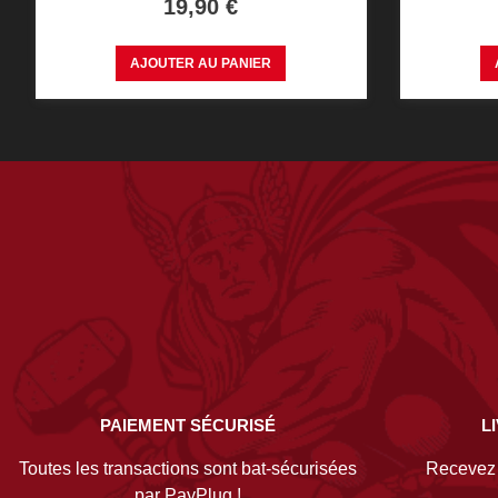
Prix
19,90 €
AJOUTER AU PANIER
PAIEMENT SÉCURISÉ
L
Toutes les transactions sont bat-sécurisées
Recevez v
par PayPlug !