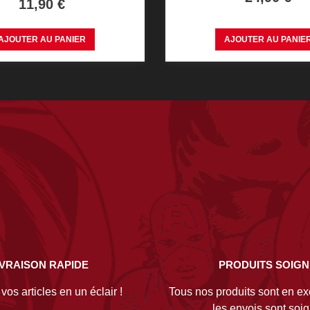
Prix
11,90 €
AJOUTER AU PANIER
AJOUTER AU PANIE
IVRAISON RAPIDE
PRODUITS SOIG
os articles en un éclair !
Tous nos produits sont en exc
les envois sont soi