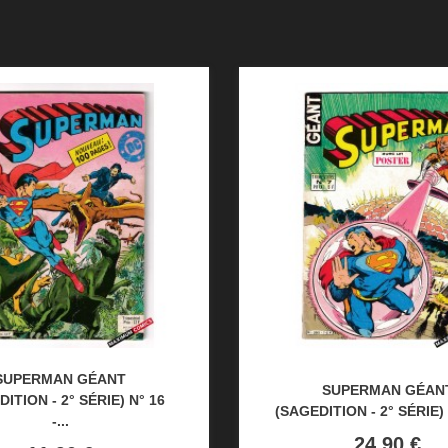
SUPERMAN GÉANT
SUPERMAN GÉAN
ITION - 2° SÉRIE) N° 16
(SAGEDITION - 2° SÉRIE) N
-...
Prix
24,90 €