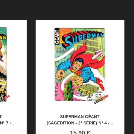
T
SUPERMAN GÉANT
° 7 +...
(SAGEDITION - 2° SÉRIE) N° 4 -...
Prix
15,90 €