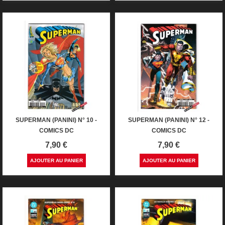
SUPERMAN (PANINI) N° 10 -
SUPERMAN (PANINI) N° 12 -
COMICS DC
COMICS DC
Prix
Prix
7,90 €
7,90 €
AJOUTER AU PANIER
AJOUTER AU PANIER