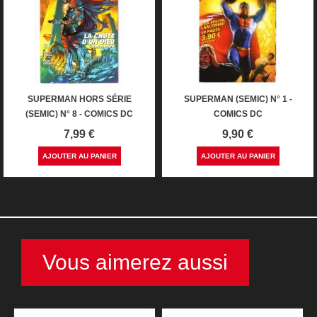
SUPERMAN HORS SÉRIE
SUPERMAN (SEMIC) N° 1 -
(SEMIC) N° 8 - COMICS DC
COMICS DC
Prix
Prix
7,99 €
9,90 €
AJOUTER AU PANIER
AJOUTER AU PANIER
Vous aimerez aussi