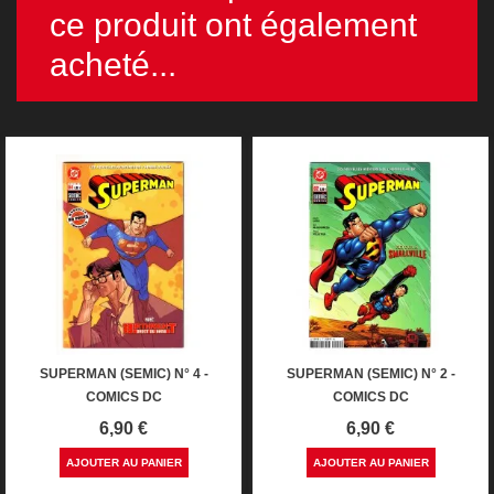
ce produit ont également
acheté...
SUPERMAN (SEMIC) N° 4 -
SUPERMAN (SEMIC) N° 2 -
COMICS DC
COMICS DC
Prix
Prix
6,90 €
6,90 €
AJOUTER AU PANIER
AJOUTER AU PANIER