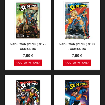
SUPERMAN (PANINI) N° 7 -
SUPERMAN (PANINI) N° 10
COMICS DC
- COMICS DC
Prix
Prix
7,90 €
7,90 €
AJOUTER AU PANIER
AJOUTER AU PANIER