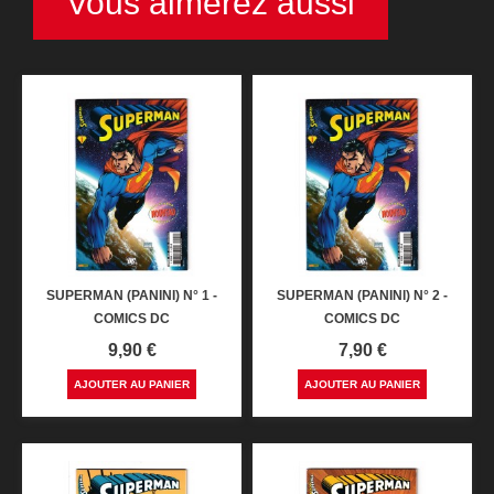
Vous aimerez aussi
SUPERMAN (PANINI) N° 1 -
SUPERMAN (PANINI) N° 2 -
COMICS DC
COMICS DC
Prix
Prix
9,90 €
7,90 €
AJOUTER AU PANIER
AJOUTER AU PANIER