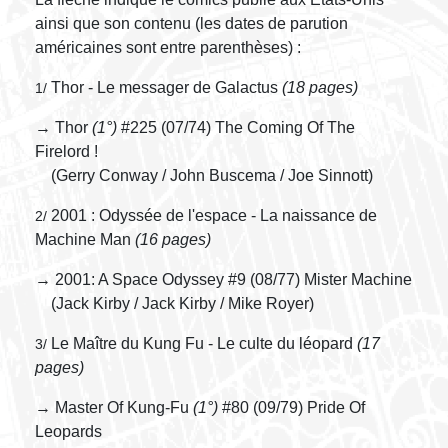
ainsi que son contenu (les dates de parution
américaines sont entre parenthèses) :
Thor - Le messager de Galactus
(18 pages)
1/
→ Thor
(1°)
#225 (07/74) The Coming Of The
Firelord !
(Gerry Conway / John Buscema / Joe Sinnott)
2001 : Odyssée de l'espace - La naissance de
2/
Machine Man
(16 pages)
→ 2001: A Space Odyssey #9 (08/77) Mister Machine
(Jack Kirby / Jack Kirby / Mike Royer)
Le Maître du Kung Fu - Le culte du léopard
(17
3/
pages)
→ Master Of Kung-Fu
(1°)
#80 (09/79) Pride Of
Leopards