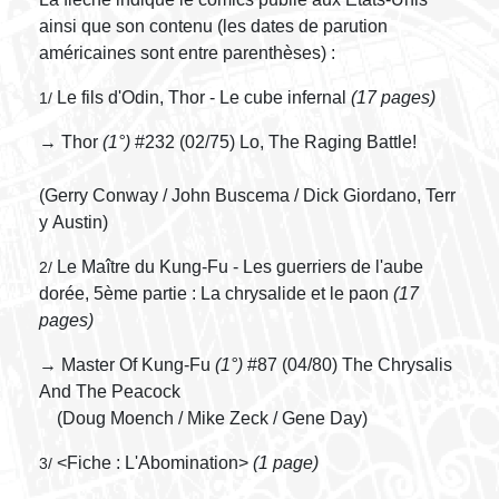
ainsi que son contenu (les dates de parution
américaines sont entre parenthèses) :
Le fils d'Odin, Thor - Le cube infernal
(17 pages)
1/
→ Thor
(1°)
#232 (02/75) Lo, The Raging Battle!
(Gerry Conway / John Buscema / Dick Giordano, Terr
y Austin)
Le Maître du Kung-Fu - Les guerriers de l'aube
2/
dorée, 5ème partie : La chrysalide et le paon
(17
pages)
→ Master Of Kung-Fu
(1°)
#87 (04/80) The Chrysalis
And The Peacock
(Doug Moench / Mike Zeck / Gene Day)
<Fiche : L'Abomination>
(1 page)
3/