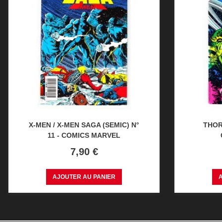
X-MEN / X-MEN SAGA (SEMIC) N°
THOR 
11 - COMICS MARVEL
Prix
7,90 €
AJOUTER AU PANIER