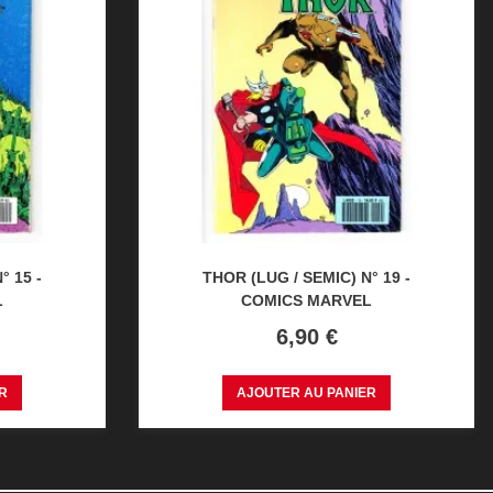
° 15 -
THOR (LUG / SEMIC) N° 19 -
L
COMICS MARVEL
Prix
6,90 €
R
AJOUTER AU PANIER