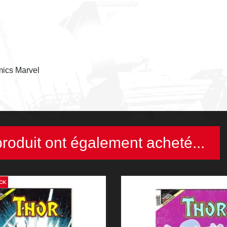
mics Marvel
produit ont également acheté...
CK