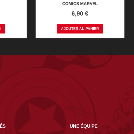
COMICS MARVEL
Prix
6,90 €
R
AJOUTER AU PANIER
NÉS
UNE ÉQUIPE