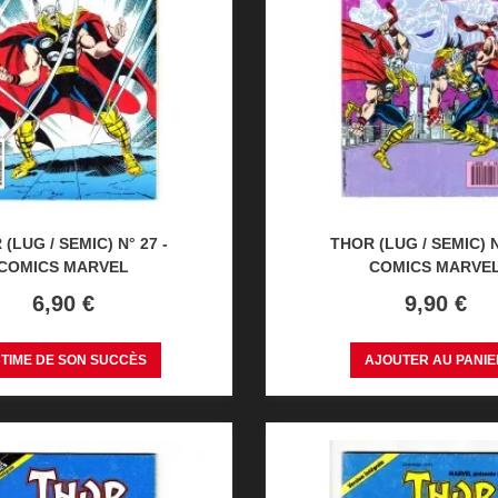
(LUG / SEMIC) N° 27 -
THOR (LUG / SEMIC) N
COMICS MARVEL
COMICS MARVE
Prix
Prix
6,90 €
9,90 €
CTIME DE SON SUCCÈS
AJOUTER AU PANIE