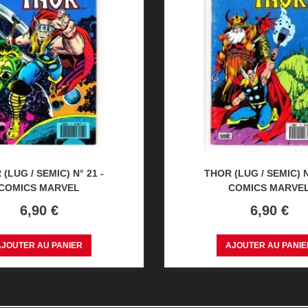
(LUG / SEMIC) N° 21 -
THOR (LUG / SEMIC) N
COMICS MARVEL
COMICS MARVE
Prix
Prix
6,90 €
6,90 €
AJOUTER AU PANIER
AJOUTER AU PANIE