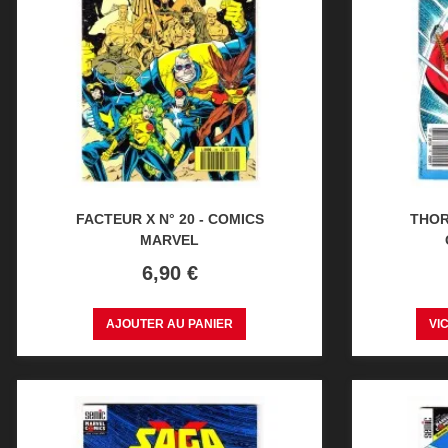
FACTEUR X N° 20 - COMICS
THOR 
MARVEL
Prix
6,90 €
AJOUTER AU PANIER
VI