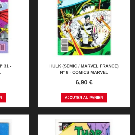
° 31 -
HULK (SEMIC / MARVEL FRANCE)
L
N° 8 - COMICS MARVEL
Prix
6,90 €
R
AJOUTER AU PANIER