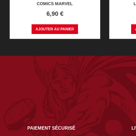
COMICS MARVEL
L
Prix
6,90 €
AJOUTER AU PANIER
PAIEMENT SÉCURISÉ
L