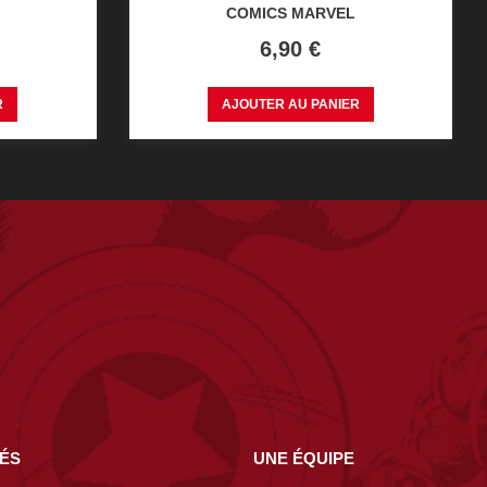
COMICS MARVEL
Prix
6,90 €
R
AJOUTER AU PANIER
NÉS
UNE ÉQUIPE