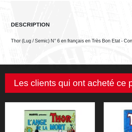
DESCRIPTION
Thor (Lug / Semic) N° 6 en français en Très Bon Etat - Co
Les clients qui ont acheté ce 