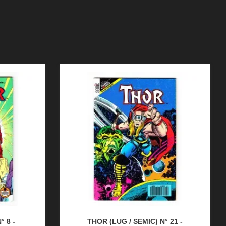
° 8 -
THOR (LUG / SEMIC) N° 21 -