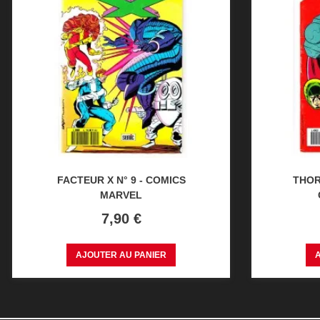
FACTEUR X N° 9 - COMICS
THOR 
MARVEL
Prix
7,90 €
AJOUTER AU PANIER