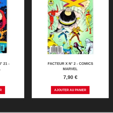
° 21 -
FACTEUR X N° 2 - COMICS
L
MARVEL
Prix
7,90 €
R
AJOUTER AU PANIER