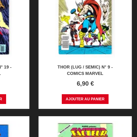
° 19 -
THOR (LUG / SEMIC) N° 9 -
L
COMICS MARVEL
Prix
6,90 €
R
AJOUTER AU PANIER