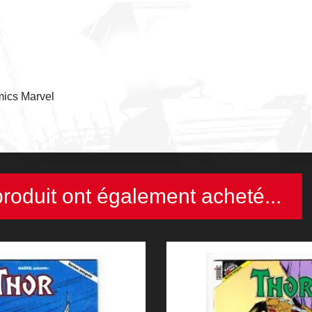
mics Marvel
produit ont également acheté...