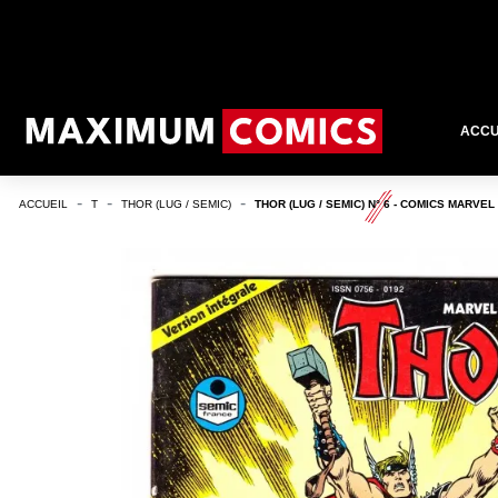
ACCU
ACCUEIL
T
THOR (LUG / SEMIC)
THOR (LUG / SEMIC) N° 6 - COMICS MARVEL