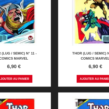
(LUG / SEMIC) N° 11 -
THOR (LUG / SEMIC) N
COMICS MARVEL
COMICS MARVE
Prix
Prix
6,90 €
6,90 €
AJOUTER AU PANIER
AJOUTER AU PANIE