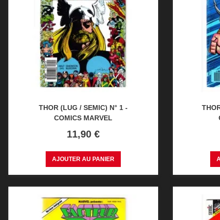
THOR (LUG / SEMIC) N° 1 -
THOR 
COMICS MARVEL
Prix
11,90 €
AJOUTER AU PANIER