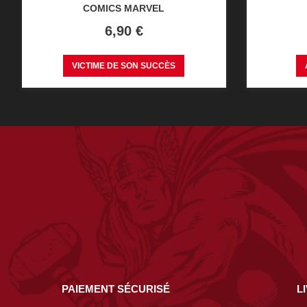
COMICS MARVEL
Prix
6,90 €
VICTIME DE SON SUCCÈS
PAIEMENT SÉCURISÉ
L