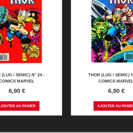
(LUG / SEMIC) N° 24 -
THOR (LUG / SEMIC) N
COMICS MARVEL
COMICS MARVE
Prix
Prix
6,90 €
6,90 €
AJOUTER AU PANIER
AJOUTER AU PANIE