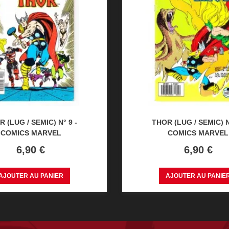
 (LUG / SEMIC) N° 9 -
THOR (LUG / SEMIC) N
COMICS MARVEL
COMICS MARVEL
Prix
Prix
6,90 €
6,90 €
AJOUTER AU PANIER
AJOUTER AU PANIE