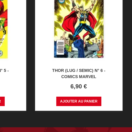
° 5 -
THOR (LUG / SEMIC) N° 6 -
COMICS MARVEL
Prix
6,90 €
R
AJOUTER AU PANIER