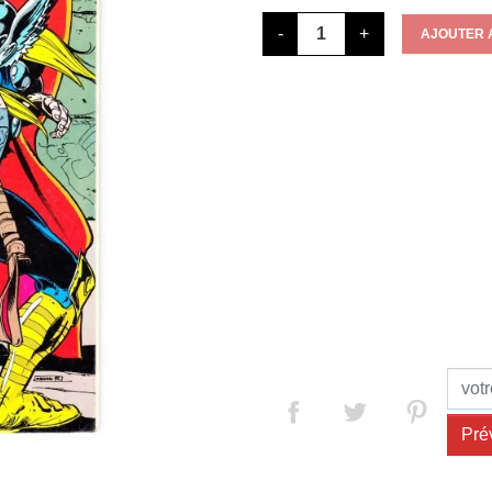
-
+
AJOUTER 
Pré