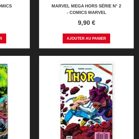
OMICS
MARVEL MEGA HORS SÉRIE N° 2
- COMICS MARVEL
Prix
9,90 €
R
AJOUTER AU PANIER