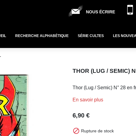
NOUS ÉCRIRE
EIL
RECHERCHE ALPHABÉTIQUE
SÉRIE CULTES
LES NOUVE
L
THOR (LUG / SEMIC) 
Thor (Lug / Semic) N° 28 en f
En savoir plus
6,90 €

Rupture de stock