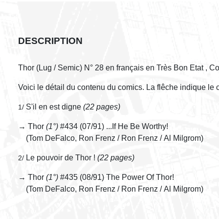
DESCRIPTION
Thor (Lug / Semic) N° 28 en français en Très Bon Etat , C
Voici le détail du contenu du comics. La flêche indique le
S'il en est digne
(22 pages)
1/
→ Thor
(1°)
#434 (07/91) ...If He Be Worthy!
(Tom DeFalco, Ron Frenz / Ron Frenz / Al Milgrom)
Le pouvoir de Thor !
(22 pages)
2/
→ Thor
(1°)
#435 (08/91) The Power Of Thor!
(Tom DeFalco, Ron Frenz / Ron Frenz / Al Milgrom)