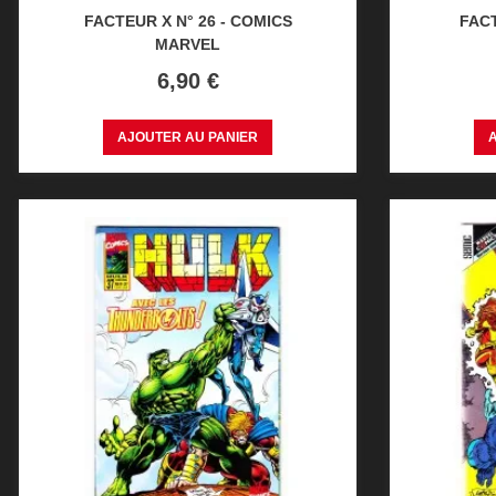
FACTEUR X N° 26 - COMICS
FACT
MARVEL
Prix
6,90 €
AJOUTER AU PANIER