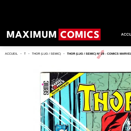
ACCU
ACCUEIL
T
THOR (LUG / SEMIC)
THOR (LUG / SEMIC) N° 28 - COMICS MARVE
RUPTURE DE STOCK