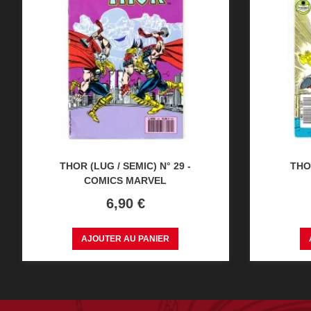
THOR (LUG / SEMIC) N° 29 -
THOR
COMICS MARVEL
Prix
6,90 €
AJOUTER AU PANIER