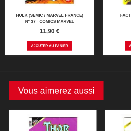
HULK (SEMIC / MARVEL FRANCE)
FACT
N° 37 - COMICS MARVEL
Prix
11,90 €
AJOUTER AU PANIER
Vous aimerez aussi