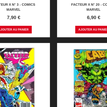
EUR X N° 3 - COMICS
FACTEUR X N° 20 - C
MARVEL
MARVEL
Prix
Prix
7,90 €
6,90 €
AJOUTER AU PANIER
AJOUTER AU PANIE