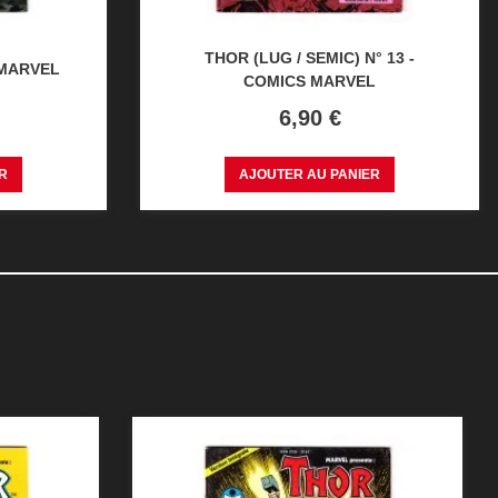
THOR (LUG / SEMIC) N° 13 -
 MARVEL
COMICS MARVEL
Prix
6,90 €
R
AJOUTER AU PANIER