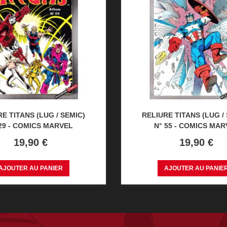
E TITANS (LUG / SEMIC)
RELIURE TITANS (LUG /
 29 - COMICS MARVEL
N° 55 - COMICS MAR
Prix
Prix
19,90 €
19,90 €
AJOUTER AU PANIER
AJOUTER AU PANIE