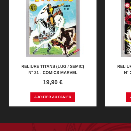
RELIURE TITANS (LUG / SEMIC)
RELIUR
N° 21 - COMICS MARVEL
N°
Prix
19,90 €
AJOUTER AU PANIER