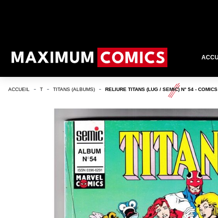
ACCU
ACCUEIL
T
TITANS (ALBUMS)
RELIURE TITANS (LUG / SEMIC) N° 54 - COMIC