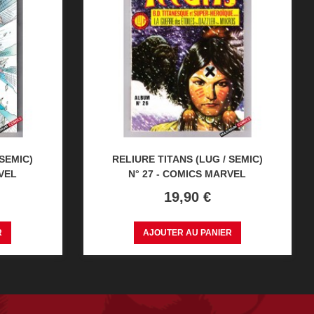
 SEMIC)
RELIURE TITANS (LUG / SEMIC)
VEL
N° 27 - COMICS MARVEL
Prix
19,90 €
R
AJOUTER AU PANIER