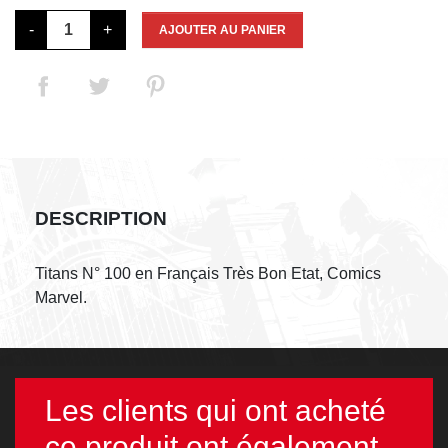
-
+
AJOUTER AU PANIER
DESCRIPTION
Titans N° 100 en Français Très Bon Etat, Comics
Marvel.
Les clients qui ont acheté
ce produit ont également