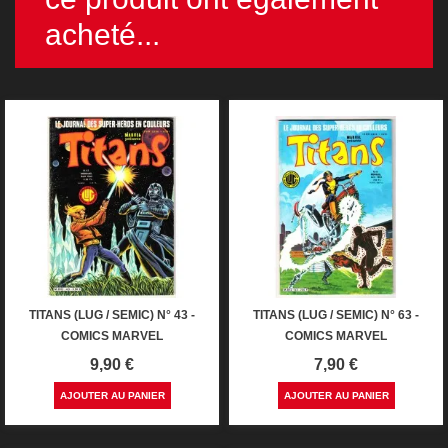
acheté...
TITANS (LUG / SEMIC) N° 43 -
TITANS (LUG / SEMIC) N° 63 -
COMICS MARVEL
COMICS MARVEL
Prix
Prix
9,90 €
7,90 €
AJOUTER AU PANIER
AJOUTER AU PANIER