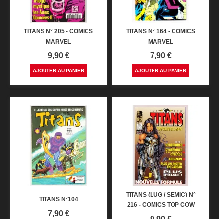
TITANS N° 205 - COMICS
TITANS N° 164 - COMICS
MARVEL
MARVEL
Prix
Prix
9,90 €
7,90 €
AJOUTER AU PANIER
AJOUTER AU PANIER
TITANS (LUG / SEMIC) N°
TITANS N°104
216 - COMICS TOP COW
Prix
7,90 €
Prix
9,90 €