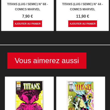
TITANS (LUG / SEMIC) N° 68 -
TITANS (LUG / SEMIC) N° 44 -
COMICS MARVEL
COMICS MARVEL
Prix
Prix
7,90 €
11,90 €
AJOUTER AU PANIER
AJOUTER AU PANIER
Vous aimerez aussi