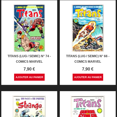
TITANS (LUG / SEMIC) N° 74 -
TITANS (LUG / SEMIC) N° 66 -
COMICS MARVEL
COMICS MARVEL
Prix
Prix
7,90 €
7,90 €
AJOUTER AU PANIER
AJOUTER AU PANIER