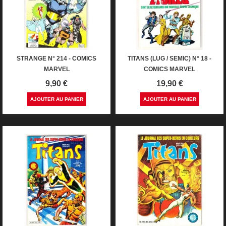
STRANGE N° 214 - COMICS
TITANS (LUG / SEMIC) N° 18 -
MARVEL
COMICS MARVEL
Prix
Prix
9,90 €
19,90 €
AJOUTER AU PANIER
AJOUTER AU PANIER